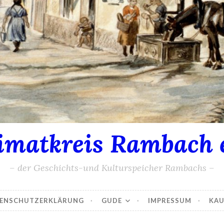
imatkreis Rambach e
– der Geschichts-und Kulturspeicher Rambachs –
ENSCHUTZERKLÄRUNG
GUDE
IMPRESSUM
KAU